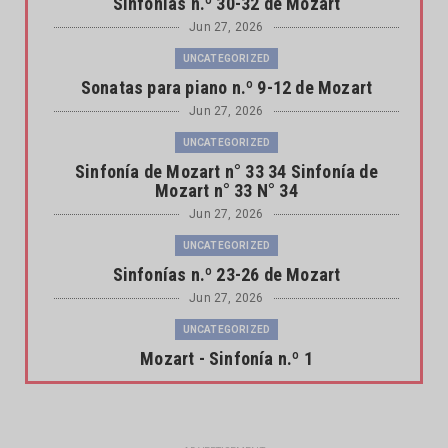
Sinfonías n.º 30-32 de Mozart
Jun 27, 2026
UNCATEGORIZED
Sonatas para piano n.º 9-12 de Mozart
Jun 27, 2026
UNCATEGORIZED
Sinfonía de Mozart n° 33 34 Sinfonía de
Mozart n° 33 N° 34
Jun 27, 2026
UNCATEGORIZED
Sinfonías n.º 23-26 de Mozart
Jun 27, 2026
UNCATEGORIZED
Mozart - Sinfonía n.º 1
Jun 27, 2026
UNCATEGORIZED
Mozart: Symphony No. 1 in E flat, K.16: 1.