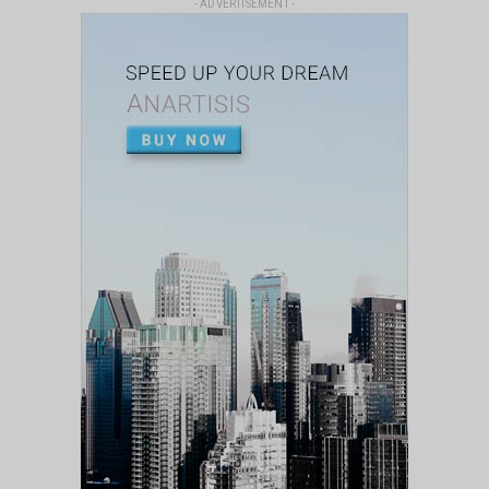
- ADVERTISEMENT -
Allegro molto
Jun 27, 2026
UNCATEGORIZED
W.A. Mozart . Quartetto per archi in re
minore K421 - Primo ...
Mar 23, 2026
UNCATEGORIZED
Kyrie (Requiem) - Wolfgang Amadeus Mozart
Mar 23, 2026
UNCATEGORIZED
Wolfgang Amadeus Mozart - Eine Kleine
Nachtmusik
Mar 23, 2026